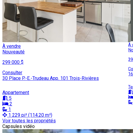
À 
À vendre
No
Nouveauté
39
299 000 $
Co
Consulter
16
30 Place P.-E.-Trudeau App. 101 Trois-Rivières
Te
Appartement
5
2
1
1 229 pi² (114.20 m²)
Voir toutes les propriétés
Leaflet
Capsules vidéo
+