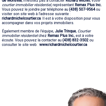
de Montréal
, n'hésitez pas à contacter
Richard Michel
, v
otre
courtier immobilier résidentiel
, représentant
Remax Plus Inc.
.
Vous pouvez le joindre par téléphone au
(438) 507-9564
ou
visiter son site web à l'adresse suivante :
richardmichelcourtier.ca
. Il est à votre disposition pour vous
accompagner dans vos projets immobiliers.
Également membre de l'équipe,
Julie Trinque
,
Courtier
immobilier résidentiel
chez
Remax Plus Inc.
, est à votre
écoute. Vous pouvez la contacter au
(438) 832-3502
ou
consulter le site web :
www.richardmichelcourtier.ca