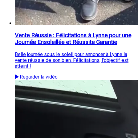
Vente Réussie : Félicitations à Lynne pour une
Journée Ensoleillée et Réussite Garantie
Belle journée sous le soleil pour annoncer à Lynne la
vente réussie de son bien. Félicitations, l'objectif est
atteint !
Regarder la vidéo