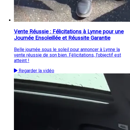
Vente Réussie : Félicitations à Lynne pour une
Journée Ensoleillée et Réussite Garantie
Belle journée sous le soleil pour annoncer à Lynne la
vente réussie de son bien. Félicitations, l'objectif est
atteint !
Regarder la vidéo