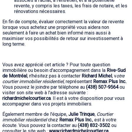
associés à l'achat, à l'entretien, et à la potentielle
revente, y compris les taxes, les frais de notaire, et les
rénovations nécessaires.
En fin de compte, évaluer correctement la valeur de revente
lorsque vous achetez une propriété vous aidera non
seulement à faire un achat bien informé mais aussi à
maximiser vos possibilités de retour sur investissement à
long terme.
Vous avez apprécié cet article ? Pour toute question
immobilière ou besoin d'accompagnement dans la
Rive-Sud
de Montréal
, n'hésitez pas à contacter
Richard Michel
, v
otre
courtier immobilier résidentiel
, représentant
Remax Plus Inc.
.
Vous pouvez le joindre par téléphone au
(438) 507-9564
ou
visiter son site web à l'adresse suivante :
richardmichelcourtier.ca
. Il est à votre disposition pour vous
accompagner dans vos projets immobiliers.
Également membre de l'équipe,
Julie Trinque
,
Courtier
immobilier résidentiel
chez
Remax Plus Inc.
, est à votre
écoute. Vous pouvez la contacter au
(438) 832-3502
ou
consulter le site web :
www.richardmichelcourtier.ca