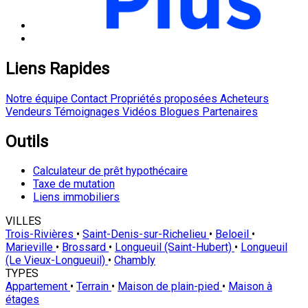
Liens Rapides
Notre équipe
Contact
Propriétés proposées
Acheteurs
Vendeurs
Témoignages
Vidéos
Blogues
Partenaires
Outils
Calculateur de prêt hypothécaire
Taxe de mutation
Liens immobiliers
VILLES
Trois-Rivières
•
Saint-Denis-sur-Richelieu
•
Beloeil
•
Marieville
•
Brossard
•
Longueuil (Saint-Hubert)
•
Longueuil
(Le Vieux-Longueuil)
•
Chambly
TYPES
Appartement
•
Terrain
•
Maison de plain-pied
•
Maison à
étages