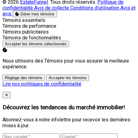
© 2026
EstateFunnel
. Tous droits réservés.
Politique de
confidentialité
Avis de collecte
Conditions d’utilisation
Avis et
avis
Gérer mes témoins
Activer
Témoins essentiels
Activer
Témoins de performance
Activer
Témoins publicitaires
Activer
Témoins de fonctionnalités
Accepter les témoins sélectionnés
Nous utilisons des Témoins pour vous assurer la meilleure
expérience.
Réglage des témoins
Accepter les témoins
Lire nos politiques de confidentialité
Close
✕
Découvrez les tendances du marché immobilier!
Abonnez-vous à notre infolettre pour recevoir les dernières
mises à jour.